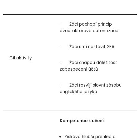
· Žáci pochopí princip
dvoufaktorové autentizace
· Žáci umí nastavit 2FA
Cíl aktivity
· Žáci chápou důležitost
zabezpečení účtů
· Žáci rozvíjí slovní zásobu
anglického jazyka
Kompetence k učení
Získává hlubší přehled o