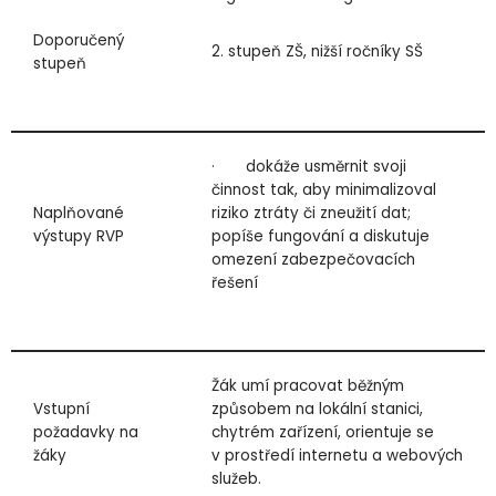
Doporučený
2. stupeň ZŠ, nižší ročníky SŠ
stupeň
· dokáže usměrnit svoji
činnost tak, aby minimalizoval
Naplňované
riziko ztráty či zneužití dat;
výstupy RVP
popíše fungování a diskutuje
omezení zabezpečovacích
řešení
Žák umí pracovat běžným
Vstupní
způsobem na lokální stanici,
požadavky na
chytrém zařízení, orientuje se
žáky
v prostředí internetu a webových
služeb.